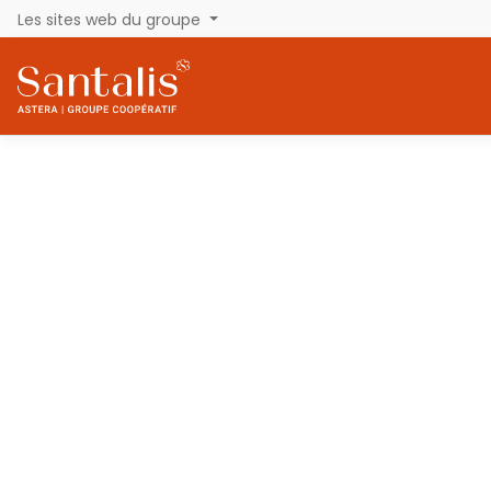
Les sites web du groupe
Access ClubConseil
Astera Pro
CERP Belgique
CERP Rouen Formation
Émile
Eurodep
La Centrale Des Pharmaciens
LEO Boutique
LEO Officine
Oxypharm
Première Ligne
Santalis
UniQ Pro
Vitadomîa